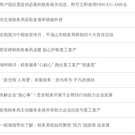
商户现仅需提供必要的税务相关信息，即可立即使用FBW-EU-AMS仓
河北省税务局采取多项举措稳外资
全国第29个税收宣传月，平顶山市税务局将组织十大宣传活动
西安碑林税务春风送暖 贴心护航复工复产
湖州南浔：税务服务“心贴心” 跑出复工复产“加速度”
「疫无情 人有爱」奈曼税务：担当有为 平凡的感动
专解企业“烦心事”！贵安税务开展千企帮扶行动助力企业发展
前海税务局主动服务多措并举助力企业抗疫与复工复产
一组海报带你了解：税务系统如何聚焦“四力”战疫情 促发展