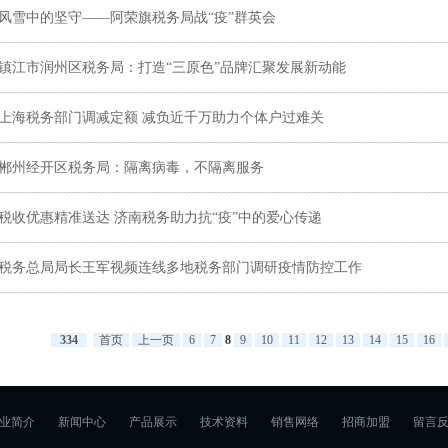
风雪中的坚守——阿荣旗税务局战“疫”群英会
镇江市润州区税务局：打造“三原色”品牌汇聚发展新动能
上海税务部门调减定额 减负近千万助力个体户过难关
郴州经开区税务局：隔离病毒，不隔离服务
税收优惠精准送达 济南税务助力抗“疫”中的爱心传递
税务总局局长王军视频连线多地税务部门调研疫情防控工作
334
首页
上一页
6
7
8
9
10
11
12
13
14
15
16
业简介
新闻中心
产品展示
技术资料
销售网络
招商加盟
留言