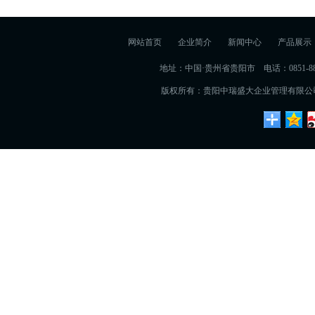
网站首页
企业简介
新闻中心
产品展示
地址：中国·贵州省贵阳市
电话：0851-88
版权所有：贵阳中瑞盛大企业管理有限公