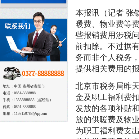
本报讯（记者 张
暖费、物业费等
些报销费用涉税
前扣除。不过据
务而非个人税务
提供相关费用的
北京市税务局昨
地址：中国·贵州省贵阳市
电话：0851-8888888
金及职工福利费
手机：13888888888（赵经理）
发放的各项补贴
传真：0851-8888888
邮箱：1193159788@qq.com
放的供暖费及物
为职工福利费支