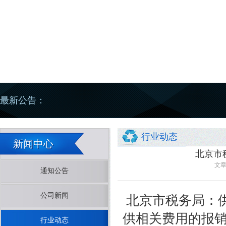
3
最新公告：
行业动态
新闻中心
北京市
文章
通知公告
公司新闻
北京市税务局：供
供相关费用的报
行业动态