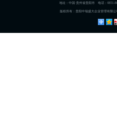
地址：中国·贵州省贵阳市
电话：0851-88
版权所有：贵阳中瑞盛大企业管理有限公