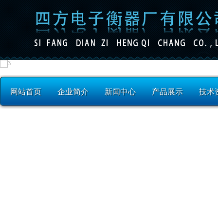
网站首页
企业简介
新闻中心
产品展示
技术