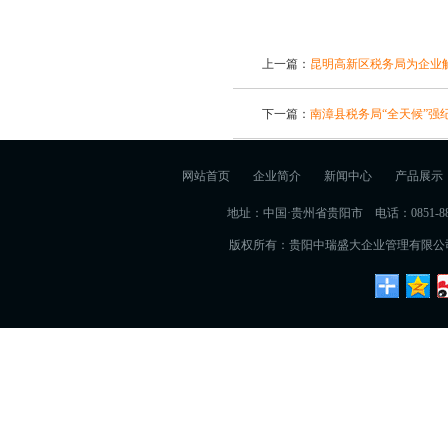
上一篇：
昆明高新区税务局为企业
下一篇：
南漳县税务局“全天候”强
网站首页
企业简介
新闻中心
产品展示
地址：中国·贵州省贵阳市
电话：0851-88
版权所有：贵阳中瑞盛大企业管理有限公