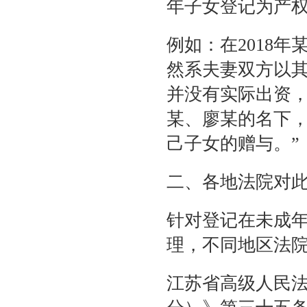
年子女登记为产
例如：在2018
然系夫妻双方以
并没有实际出资
某、廖某的名下
己子女的赠与。”
二、各地法院对
针对登记在未成
理，不同地区法
江苏省高级人民