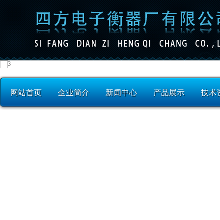
网站首页
企业简介
新闻中心
产品展示
技术