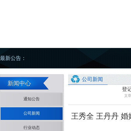
2
最新公告：
公司新闻
新闻中心
登
文章
通知公告
公司新闻
王秀全 王丹丹 
行业动态