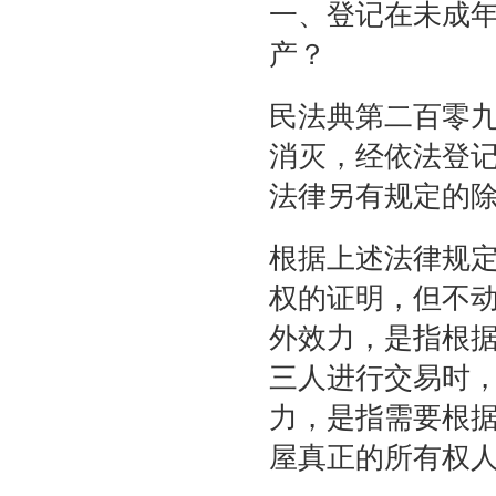
一、登记在未成
产？
民法典第二百零
消灭，经依法登
法律另有规定的
根据上述法律规
权的证明，但不
外效力，是指根
三人进行交易时
力，是指需要根
屋真正的所有权