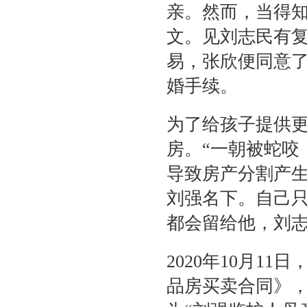
亲。然而，当得
文。见刘志民有
易，张欣便同意了
婚手续。
为了给孩子提供
房。“一朝被蛇咬
导致房产分割产
刘强名下。自己
都会留给他，刘
2020年10月1
品房买卖合同》，